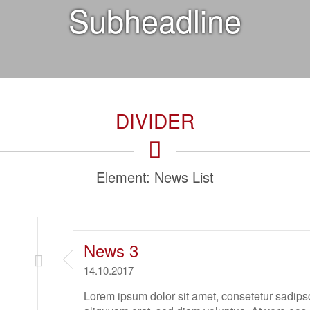
Subheadline
DIVIDER
Element: News List
News 3
14.10.2017
Lorem ipsum dolor sit amet, consetetur sadips