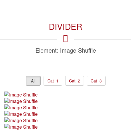
DIVIDER
Element: Image Shuffle
All
Cat_1
Cat_2
Cat_3